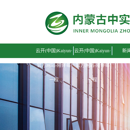
云开(中国)Kaiyun·官方网站-陪伴每一程
云开(中国)Kaiyun·
云开(中国)Kaiyun·
新
官方网站-陪伴每
官方网站-陪伴每
一程
一程