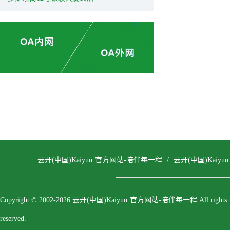
云开(中国)Kaiyun·官方网站-陪伴每一程
/
云开(中国)Kaiy
Copyright © 2002-2026 云开(中国)Kaiyun·官方网站-陪伴每一程 All rights
reserved.