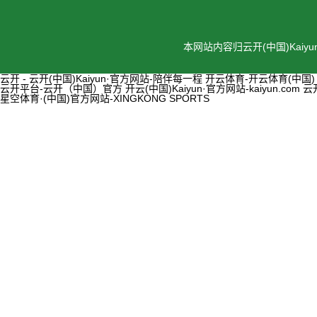
本网站内容归云开(中国)Kai
云开 - 云开(中国)Kaiyun·官方网站-陪伴每一程
开云体育-开云体育(中国)
云开平台-云开（中国）官方
开云(中国)Kaiyun·官方网站-kaiyun.com
云
星空体育·(中国)官方网站-XINGKONG SPORTS