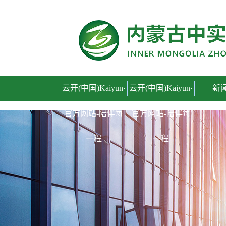
云开(中国)Kaiyun·官方网站-陪伴每一程
云开(中国)Kaiyun·
云开(中国)Kaiyun·
新
官方网站-陪伴每
官方网站-陪伴每
一程
一程