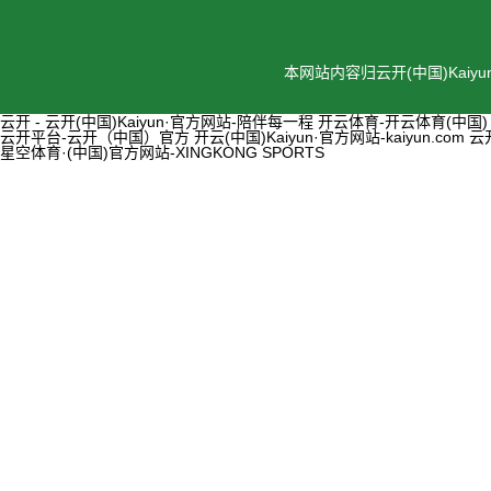
本网站内容归云开(中国)Kai
云开 - 云开(中国)Kaiyun·官方网站-陪伴每一程
开云体育-开云体育(中国)
云开平台-云开（中国）官方
开云(中国)Kaiyun·官方网站-kaiyun.com
云
星空体育·(中国)官方网站-XINGKONG SPORTS