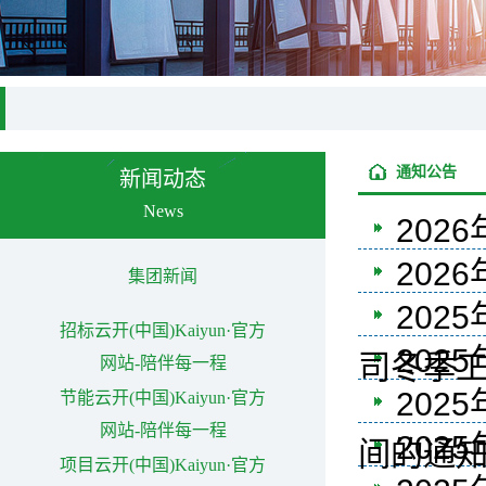
通知公告
新闻动态
News
202
202
集团新闻
20
招标云开(中国)Kaiyun·官方
202
司冬季
网站-陪伴每一程
202
节能云开(中国)Kaiyun·官方
网站-陪伴每一程
202
间的通
项目云开(中国)Kaiyun·官方