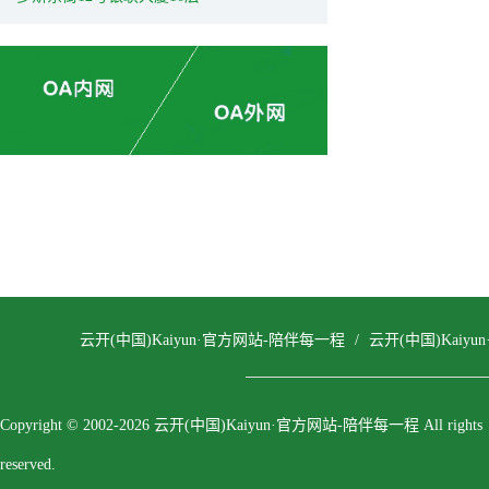
云开(中国)Kaiyun·官方网站-陪伴每一程
/
云开(中国)Kaiy
Copyright © 2002-2026 云开(中国)Kaiyun·官方网站-陪伴每一程 All rights
reserved.