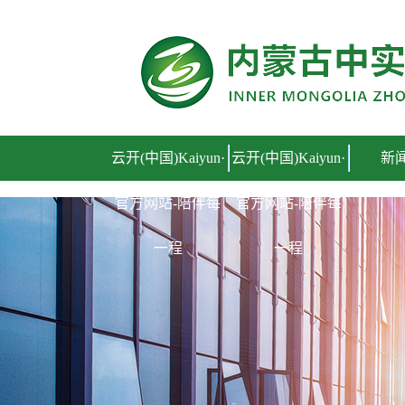
云开(中国)Kaiyun·官方网站-陪伴每一程
云开(中国)Kaiyun·
云开(中国)Kaiyun·
新
官方网站-陪伴每
官方网站-陪伴每
一程
一程