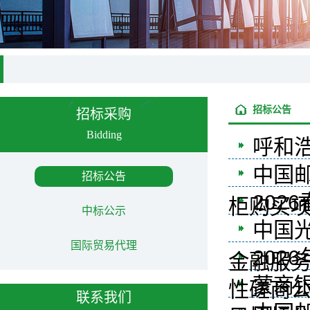
招标公告
招标采购
Bidding
呼和
中国
招标公告
202
柜购买
中标公示
中国
国际贸易代理
20
金融服
蒙商
性磋商
联系我们