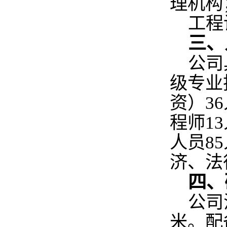
理机构
工程
三、
公司
级专业
资）3
程师1
人员8
济、法
四、
公司
米。配