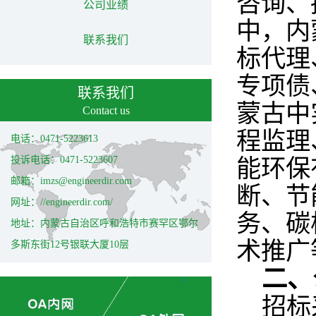
咨询、
公司业绩
中，内
联系我们
标代理
专项债
联系我们
蒙古中
Contact us
程监理
电话：0471-5223613
投诉电话：0471-5223607
能环保
邮箱：imzs@engineerdir.com
断、节
网址：//engineerdir.com/
务、碳
地址：内蒙古自治区呼和浩特市赛罕区鄂尔
术推广
多斯东街12号银联大厦10层
二、
招标