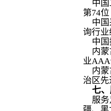
中国
第74位
中国
询行业
中国
内蒙
业AAA
内蒙
治区先
七、
服务
疆、黑