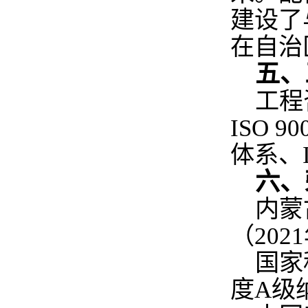
建设了
在自治
五、
工程
ISO 9
体系、I
六、
内蒙
（202
国家
度A级