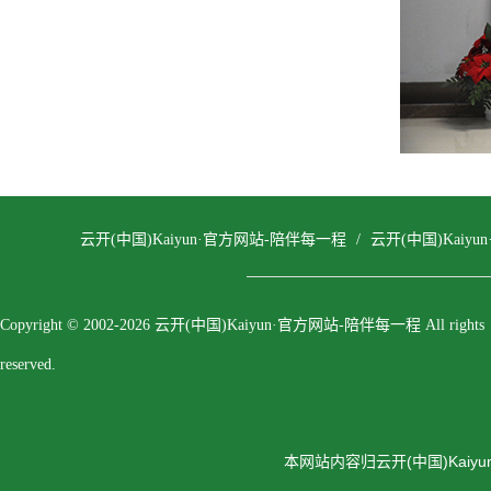
云开(中国)Kaiyun·官方网站-陪伴每一程
/
云开(中国)Kaiy
Copyright © 2002-2026 云开(中国)Kaiyun·官方网站-陪伴每一程 All rights
reserved.
本网站内容归云开(中国)Kai