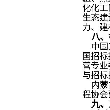
化化工
生态建
力、建
八、
中国
国招标
营专业
与招标
内蒙
程协会
九、