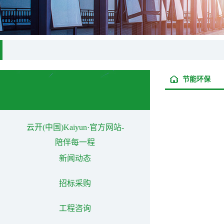
节能环保
云开(中国)Kaiyun·官方网站-
陪伴每一程
新闻动态
招标采购
工程咨询