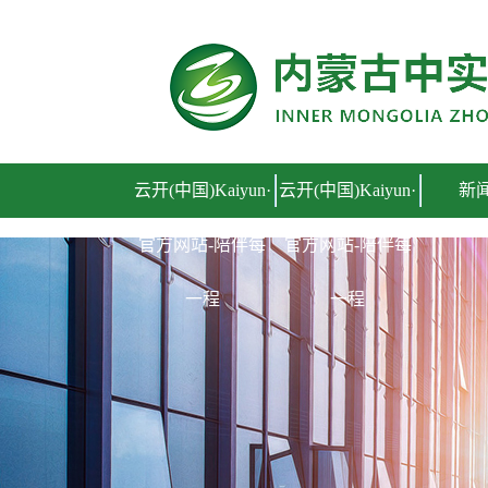
云开(中国)Kaiyun·官方网站-陪伴每一程
云开(中国)Kaiyun·
云开(中国)Kaiyun·
新
官方网站-陪伴每
官方网站-陪伴每
一程
一程