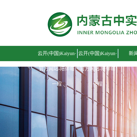
云开(中国)Kaiyun·官方网站-陪伴每一程
云开(中国)Kaiyun·
云开(中国)Kaiyun·
新
官方网站-陪伴每
官方网站-陪伴每
一程
一程