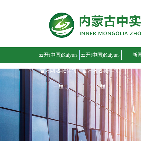
云开(中国)Kaiyun·官方网站-陪伴每一程
云开(中国)Kaiyun·
云开(中国)Kaiyun·
新
官方网站-陪伴每
官方网站-陪伴每
一程
一程