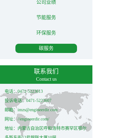
公司业绩
节能服务
环保服务
碳服务
联系我们
Contact us
电话：0471-5223613
投诉电话：0471-5223607
邮箱：imzs@engineerdir.com
网址：//engineerdir.com/
地址：内蒙古自治区呼和浩特市赛罕区鄂尔
多斯东街12号银联大厦10层