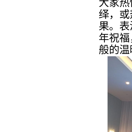
大家热
绎，或
果。表
年祝福
般的温