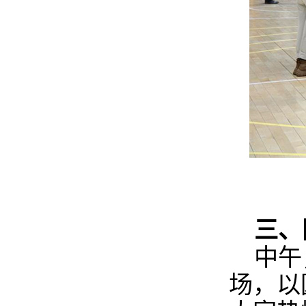
三、
中午
场，以