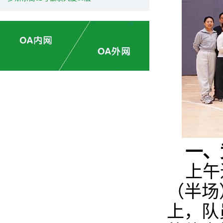
一、
上午
（半场
上，队