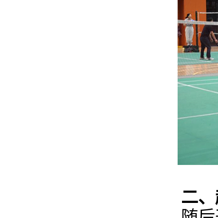
二、
随后