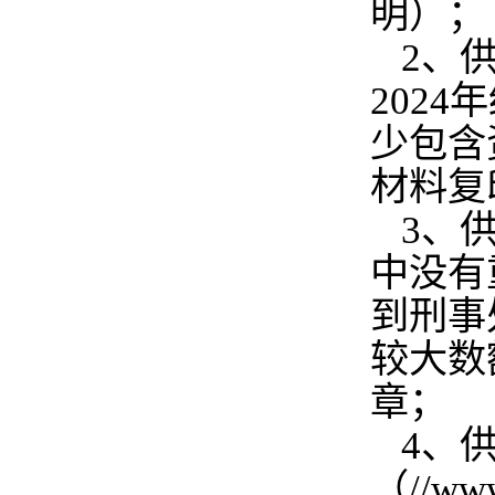
明）；
2、
202
少包含
材料复
3、
中没有
到刑事
较大数
章；
4、
（//ww