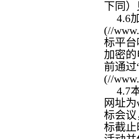
下同）
4.
(//ww
标平台
加密的
前通过
(//ww
4.
网址为w
标会议
标截止