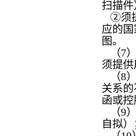
扫描件
②须
应的国
图。
（7
须提供
（8
关系的
函或控
（9
自拟）
（1