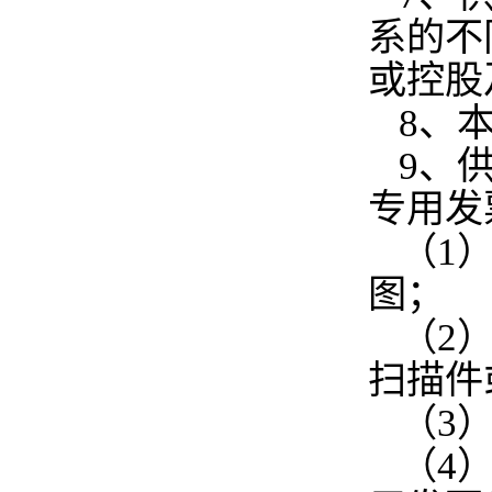
系的不
或控股
8、
9、
专用发
（1
图；
（2
扫描件
（3
（4