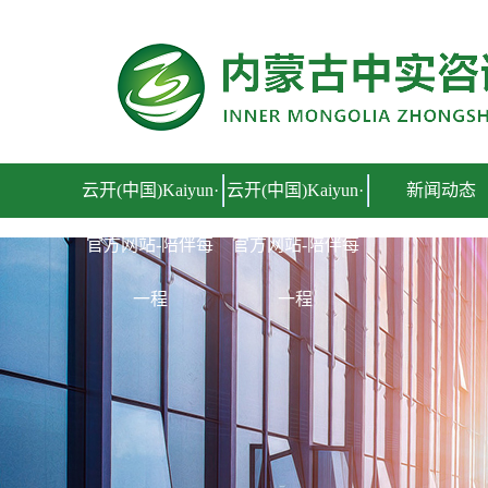
云开(中国)Kaiyun·官方网站-陪伴每一程
云开(中国)Kaiyun·
云开(中国)Kaiyun·
新闻动态
官方网站-陪伴每
官方网站-陪伴每
一程
一程