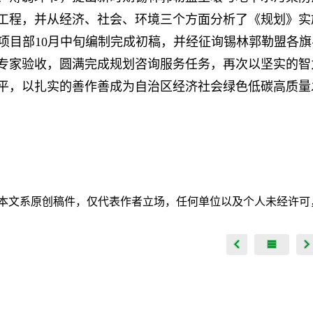
工程，并从经济、社会、环境三个方面分析了《规划》实
项目部10月中旬编制完成初稿，并经征询锡林郭勒盟各旗
专家验收，圆满完成规划咨询服务任务，再次以坚实的智
平，以扎实的善作善成为自治区经济社会绿色低碳高质量
本文系原创稿件，仅代表作者立场，任何单位以及个人未经许可