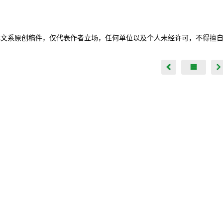
本文系原创稿件，仅代表作者立场，任何单位以及个人未经许可，不得擅