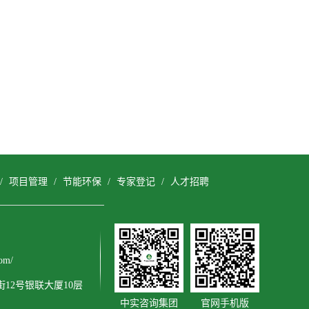
/
项目管理
/
节能环保
/
专家登记
/
人才招聘
om/
12号银联大厦10层
中实咨询集团
官网手机版