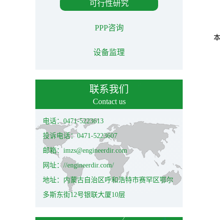
可行性研究
PPP咨询
设备监理
联系我们
Contact us
电话：0471-5223613
投诉电话：0471-5223607
邮箱：imzs@engineerdir.com
网址：//engineerdir.com/
地址：内蒙古自治区呼和浩特市赛罕区鄂尔
多斯东街12号银联大厦10层