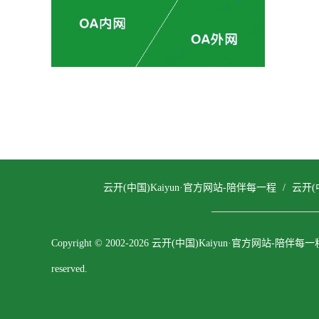
云开(中国)Kaiyun·官方网站-陪伴每一程
/
云开(
Copyright © 2002-2026 云开(中国)Kaiyun·官方网站-陪伴每一程 A
reserved.