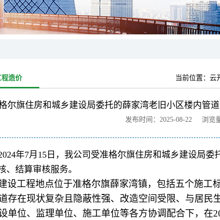
工程造价
当前位置：
云
格尔旗住房和城乡建设局委托的薛家湾老旧小区楼内管道
发布时间：2025-08-22 浏览
2024年7月15日，我公司受准格尔旗住房和城乡建设局
核、结算审核服务。
建设工程地点位于准格尔旗薛家湾镇，包括五个施工
道存在现状复杂且隐蔽性强、改造空间受限、与居民
设单位、监理单位、施工单位等各方协调配合下，在
2