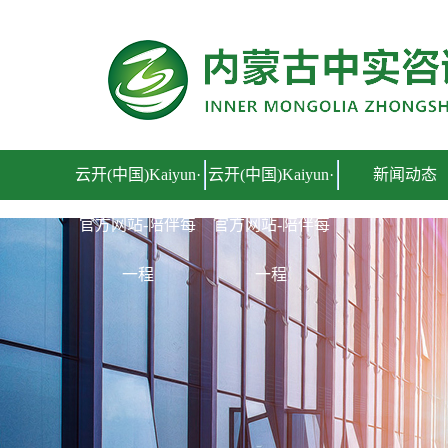
云开(中国)Kaiyun·官方网站-陪伴每一程
云开(中国)Kaiyun·
云开(中国)Kaiyun·
新闻动态
官方网站-陪伴每
官方网站-陪伴每
一程
一程