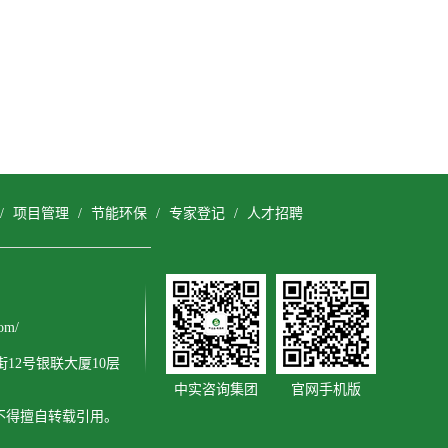
/
项目管理
/
节能环保
/
专家登记
/
人才招聘
om/
12号银联大厦10层
中实咨询集团
官网手机版
，不得擅自转载引用。