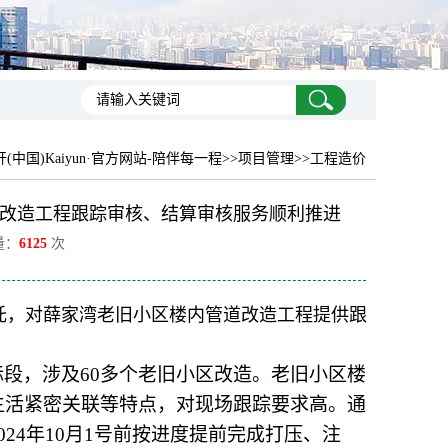
开(中国)Kaiyun·官方网站-陪伴每一程
>>项目管理>>工程造价
改造工程跟踪审核、结算审核服务顺利推进
量：
6125
次
委托，对薛家湾老旧小区楼内管道改造工程提供跟
标段，涉及
60
多个老旧小区改造。老旧小区楼
生活紧密关联等特点，对现场跟踪要求高。通
024
年
10
月
1
号前按进度提前完成打压、注