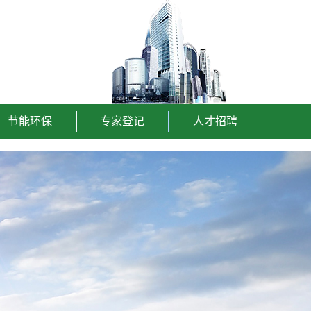
节能环保
专家登记
人才招聘