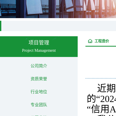
工程造价
项目管理
Project Management
公司简介
资质荣誉
近期
行业地位
的“2
专业团队
“信用