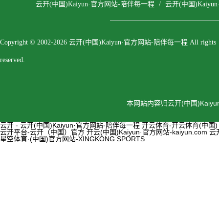
云开(中国)Kaiyun·官方网站-陪伴每一程
/
云开(中国)Kaiy
Copyright © 2002-2026 云开(中国)Kaiyun·官方网站-陪伴每一程 All rights
reserved.
本网站内容归云开(中国)Kai
云开 - 云开(中国)Kaiyun·官方网站-陪伴每一程
开云体育-开云体育(中国)
云开平台-云开（中国）官方
开云(中国)Kaiyun·官方网站-kaiyun.com
云
星空体育·(中国)官方网站-XINGKONG SPORTS