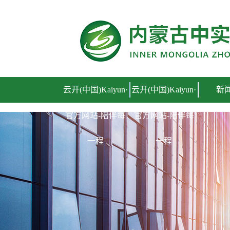
云开(中国)Kaiyun·官方网站-陪伴每一程
云开(中国)Kaiyun·
云开(中国)Kaiyun·
新
官方网站-陪伴每
官方网站-陪伴每
一程
一程