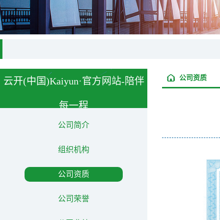
公司资质
云开(中国)Kaiyun·官方网站-陪伴
每一程
About us
公司简介
组织机构
公司资质
公司荣誉