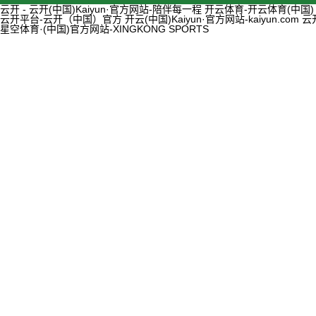
云开 - 云开(中国)Kaiyun·官方网站-陪伴每一程
开云体育-开云体育(中国)
云开平台-云开（中国）官方
开云(中国)Kaiyun·官方网站-kaiyun.com
云
星空体育·(中国)官方网站-XINGKONG SPORTS