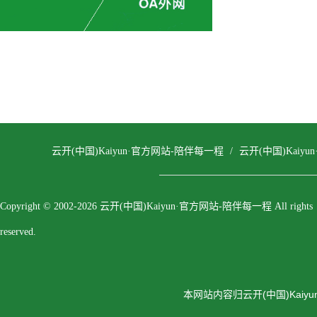
云开(中国)Kaiyun·官方网站-陪伴每一程
/
云开(中国)Kaiy
Copyright © 2002-2026 云开(中国)Kaiyun·官方网站-陪伴每一程 All rights
reserved.
本网站内容归云开(中国)Kai