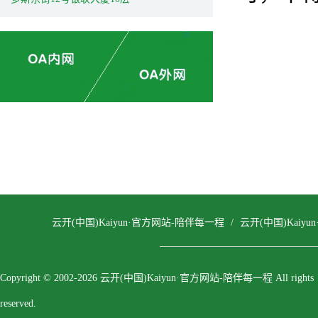
云开(中国)Kaiyun·官方网站-陪伴每一程
/
云开(中国)Kaiy
Copyright © 2002-2026 云开(中国)Kaiyun·官方网站-陪伴每一程 All rights
reserved.