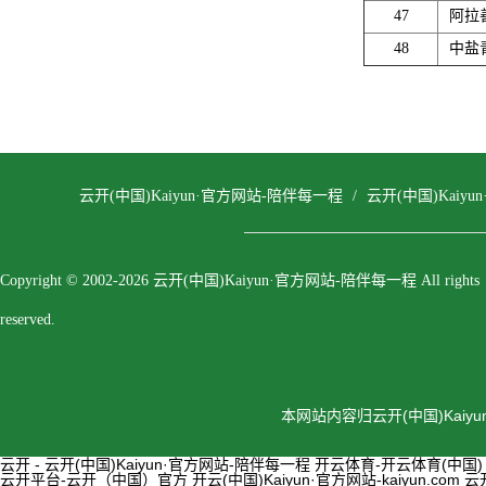
47
阿拉
48
中盐
云开(中国)Kaiyun·官方网站-陪伴每一程
/
云开(中国)Kaiy
Copyright © 2002-2026 云开(中国)Kaiyun·官方网站-陪伴每一程 All rights
reserved.
本网站内容归云开(中国)Kai
云开 - 云开(中国)Kaiyun·官方网站-陪伴每一程
开云体育-开云体育(中国)
云开平台-云开（中国）官方
开云(中国)Kaiyun·官方网站-kaiyun.com
云