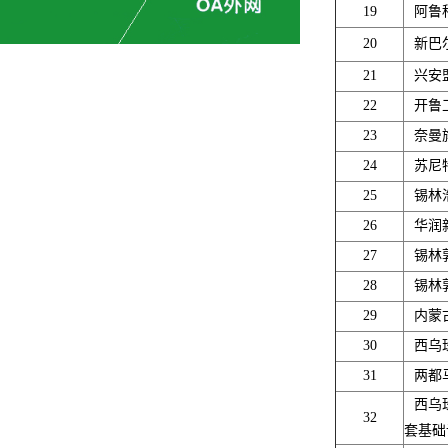
19
阿鲁
20
新巴
21
兴安
22
开鲁
23
奈曼
24
苏尼
25
锡林
26
华润
27
锡林
28
锡林
29
内蒙
30
西乌
31
两都
西乌
32
套基础