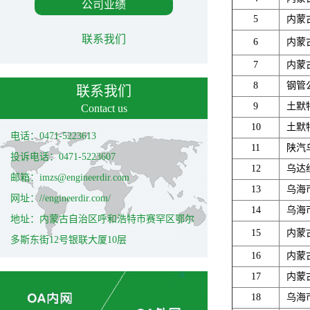
公司业绩
5
内蒙
联系我们
6
内蒙
7
内蒙
8
钢管
联系我们
9
土默
Contact us
10
土默
电话：0471-5223613
11
陕汽
投诉电话：0471-5223607
12
乌达
邮箱：imzs@engineerdir.com
13
乌海
网址：//engineerdir.com/
14
乌海
地址：内蒙古自治区呼和浩特市赛罕区鄂尔
15
内蒙
多斯东街12号银联大厦10层
16
内蒙
17
内蒙
18
乌海