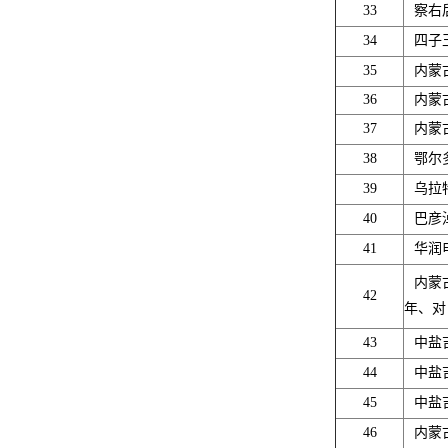
33
察右
34
四子
35
内蒙
36
内蒙
37
内蒙
38
鄂尔多
39
乌拉
40
巴彦
41
华润
内蒙古
42
年、对
43
中盐
44
中盐
45
中盐
46
内蒙