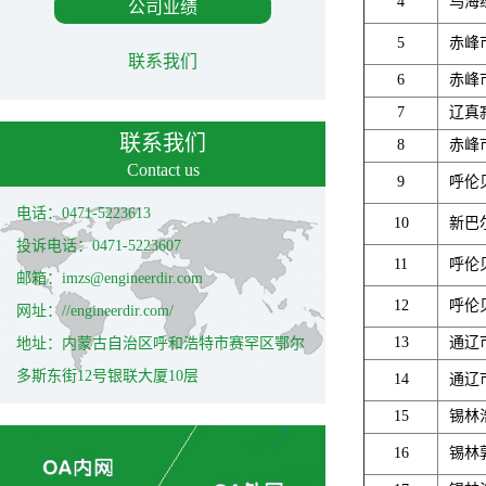
4
乌海
公司业绩
5
赤峰
联系我们
6
赤峰
7
辽真
联系我们
8
赤峰
Contact us
9
呼伦
电话：0471-5223613
10
新巴
投诉电话：0471-5223607
11
呼伦
邮箱：imzs@engineerdir.com
12
呼伦
网址：//engineerdir.com/
13
通辽
地址：内蒙古自治区呼和浩特市赛罕区鄂尔
多斯东街12号银联大厦10层
14
通辽
15
锡林
16
锡林