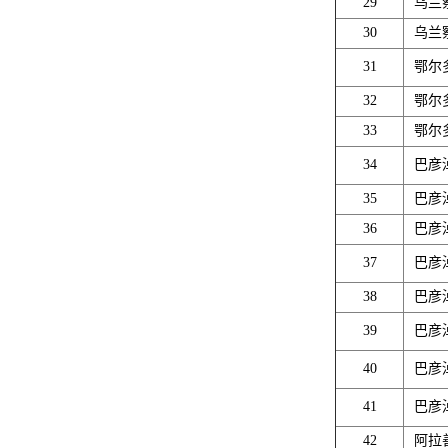
29
乌兰
30
乌兰
31
鄂尔
32
鄂尔
33
鄂尔
34
巴彦
35
巴彦
36
巴彦
37
巴彦
38
巴彦
39
巴彦
40
巴彦
41
巴彦
42
阿拉