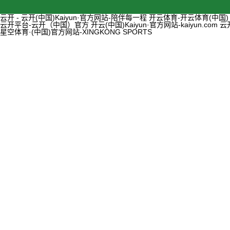
云开 - 云开(中国)Kaiyun·官方网站-陪伴每一程
开云体育-开云体育(中国)
云开平台-云开（中国）官方
开云(中国)Kaiyun·官方网站-kaiyun.com
云
星空体育·(中国)官方网站-XINGKONG SPORTS