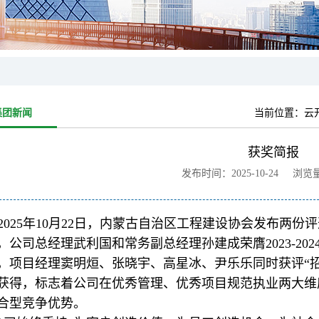
集团新闻
当前位置：
云
获奖简报
发布时间：2025-10-24 浏览
2025年10月22日，内蒙古自治区工程建设协会发布两份评
，公司总经理武利国和常务副总经理孙建成荣膺2023-20
，项目经理窦明烜、张晓宇、高星冰、尹乐乐同时获评“
获得，标志着公司在优秀管理、优秀项目规范执业两大维度
合型竞争优势。