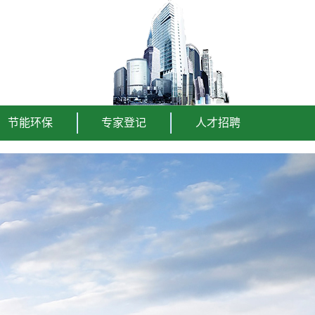
节能环保
专家登记
人才招聘