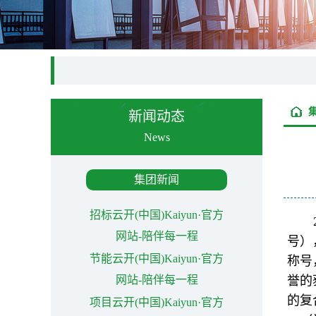
新闻动态
News
集团新闻
招标云开(中国)Kaiyun·官方
网站-陪伴每一程
号）
节能云开(中国)Kaiyun·官方
称号
网站-陪伴每一程
誉的
的复
项目云开(中国)Kaiyun·官方